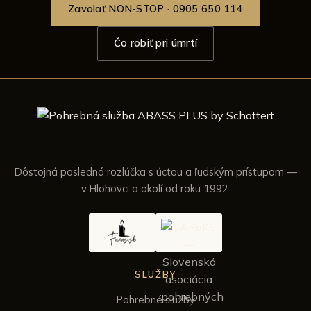
Zavolať NON-STOP · 0905 650 114
Čo robiť pri úmrtí
Dôstojná posledná rozlúčka s úctou a ľudským prístupom —
v Hlohovci a okolí od roku 1992.
SLUŽBY
Pohrebné služby