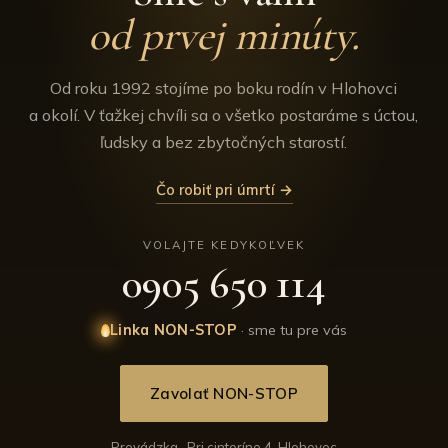
od prvej minúty.
Od roku 1992 stojíme po boku rodín v Hlohovci
a okolí. V ťažkej chvíli sa o všetko postaráme s úctou,
ľudsky a bez zbytočných starostí.
Čo robiť pri úmrtí →
VOLAJTE KEDYKOĽVEK
0905 650 114
Linka NON-STOP
· sme tu pre vás
Zavolať NON-STOP
Prevádzka · Pri cintoríne 4, Hlohovec