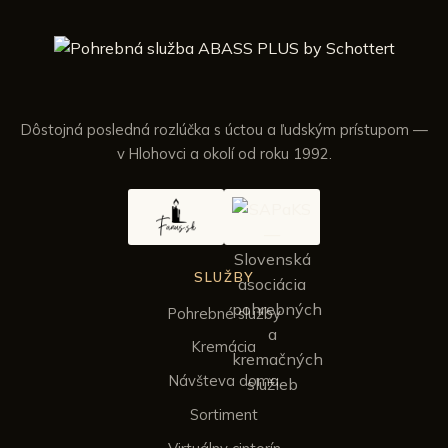
Dôstojná posledná rozlúčka s úctou a ľudským prístupom —
v Hlohovci a okolí od roku 1992.
SLUŽBY
Pohrebné služby
Kremácia
Návšteva doma
Sortiment