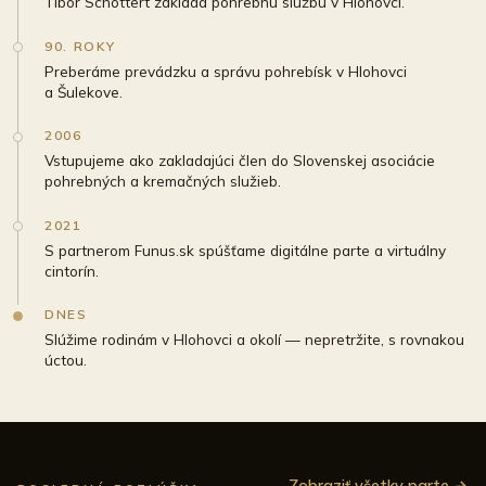
Tibor Schottert zakladá pohrebnú službu v Hlohovci.
90. ROKY
Preberáme prevádzku a správu pohrebísk v Hlohovci
a Šulekove.
2006
Vstupujeme ako zakladajúci člen do Slovenskej asociácie
pohrebných a kremačných služieb.
2021
S partnerom Funus.sk spúšťame digitálne parte a virtuálny
cintorín.
DNES
Slúžime rodinám v Hlohovci a okolí — nepretržite, s rovnakou
úctou.