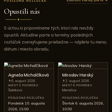
Zobraziť všetky parte →
POSLEDNÁ ROZLÚČKA
Opustili nás
S úctou si pripomíname tých, ktorí nás navždy
opustili. Aktuálne parte a termíny posledných
rozlúčok zverejňujeme priebežne — nájdete tu meno,
dátum i miesto obradu.
Agneša Michalčíková
Miroslav Harský
6. august 2026
2. august 2026
Úmrtie:
Úmrtie:
MIESTO POHREBU
MIESTO POHREBU
Šulekovo
Merašice
POSLEDNÁ ROZLÚČKA
POSLEDNÁ ROZLÚČKA
pondelok 10. augusta
štvrtok 6. augusta 2026,
2026, 15:00
10:00