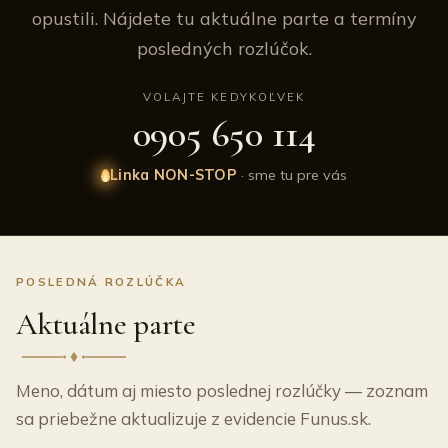
opustili. Nájdete tu aktuálne parte a termíny
posledných rozlúčok.
VOLAJTE KEDYKOĽVEK
0905 650 114
Linka NON-STOP
· sme tu pre vás
POSLEDNÁ ROZLÚČKA
Aktuálne parte
Meno, dátum aj miesto poslednej rozlúčky — zoznam
sa priebežne aktualizuje z evidencie Funus.sk.