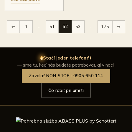
←
1
…
51
52
53
…
175
→
Stačí jeden telefonát
— sme tu, keď nás budete potrebovať, aj v noci.
Zavolať NON-STOP · 0905 650 114
Čo robiť pri úmrtí